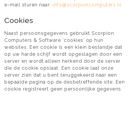
e-mail sturen naar:
info@scorpioncomputers.nl
Cookies
Naast persoonsgegevens gebruikt Scorpion
Computers & Software ‘cookies’ op hun
websites. Een cookie is een klein bestandje dat
op uw harde schijf wordt opgeslagen door een
server en wordt alleen herkend door de server
die de cookie opslaat. Een cookie laat onze
server zien dat u bent teruggekeerd naar een
bepaalde pagina op de desbetreffende site. Een
cookie registreert geen persoonlijke gegevens
zoals naam, adres, telefoonnummer, e-
mailadres of andere zaken die naar u als
persoon zijn te herleiden. We gebruiken cookies
of soortgelijke middelen om tijdens uw bezoek
aan onze websites informatie te verzamelen,