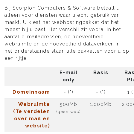
Bij Scorpion Computers & Software betaalt u
alleen voor diensten waar u echt gebruik van
maakt. U kiest het webhostingpakket dat het
meest bij u past. Het verschil zit vooral in het
aantal e-mailadressen, de hoeveelheid
webruimte en de hoeveelheid dataverkeer. In
het onderstaande staan alle pakketten voor u op
een rijtje.
E-mail
Basis
Bas
only
Pl
Domeinnaam
- (*)
- (*)
1 (
Webruimte
500Mb
1.000Mb
2.0
(Te verdelen
(geen web)
over mail en
website)