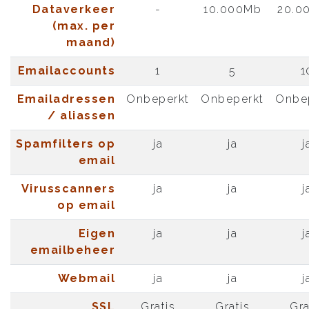
Dataverkeer
-
10.000Mb
20.0
(max. per
maand)
Emailaccounts
1
5
1
Emailadressen
Onbeperkt
Onbeperkt
Onbe
/ aliassen
Spamfilters op
ja
ja
j
email
Virusscanners
ja
ja
j
op email
Eigen
ja
ja
j
emailbeheer
Webmail
ja
ja
j
SSL
Gratis
Gratis
Gra