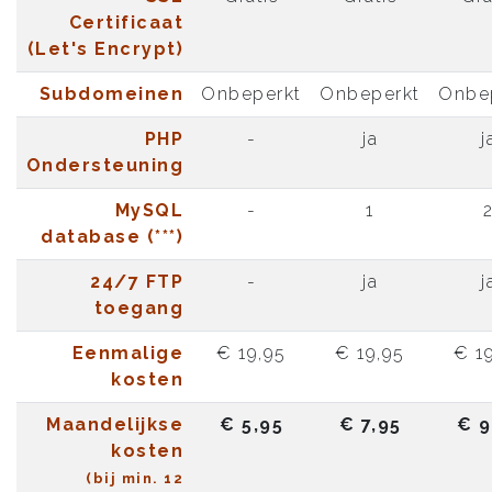
Certificaat
(Let's Encrypt)
Subdomeinen
Onbeperkt
Onbeperkt
Onbe
PHP
-
ja
j
Ondersteuning
MySQL
-
1
database (***)
24/7 FTP
-
ja
j
toegang
Eenmalige
€ 19,95
€ 19,95
€ 1
kosten
Maandelijkse
€ 5,95
€ 7,95
€ 9
kosten
(bij min. 12